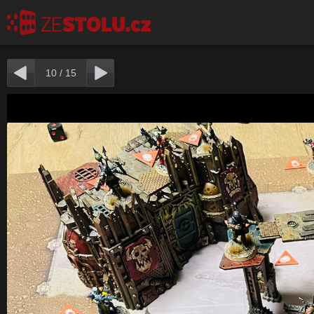
10
/
15