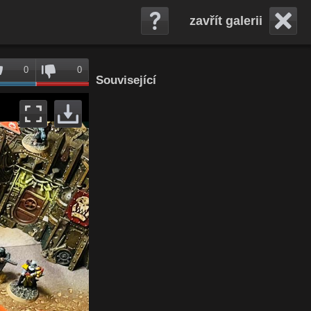
zavřít galerii
0
0
Související