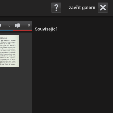
zavřít galerii
0
0
Související