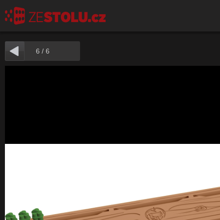
6
/
6