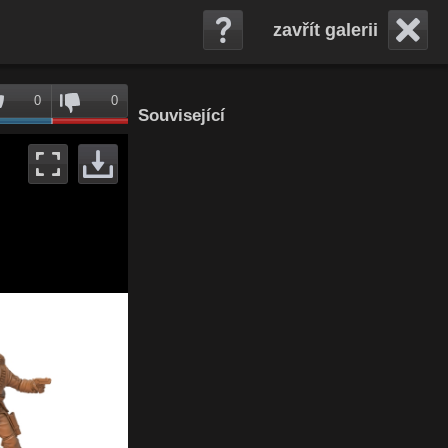
zavřít galerii
0
0
Související