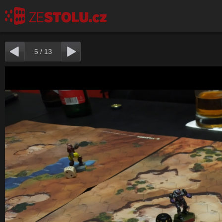
5
/
13