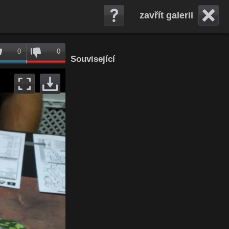
zavřít galerii
0
0
Související