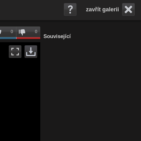
zavřít galerii
0
0
Související