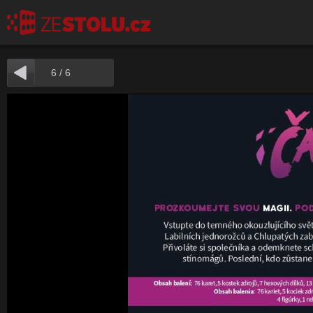
6
/
6