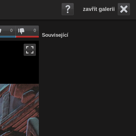
zavřít galerii
0
0
Související