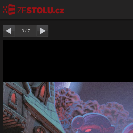
3
/
7