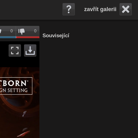
zavřít galerii
0
0
Související