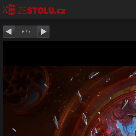
6
/
7