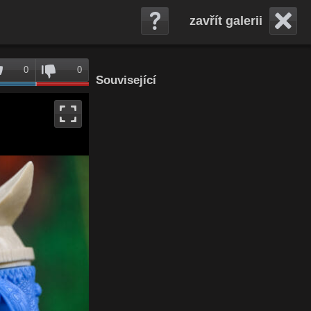
zavřít galerii
0
0
Související