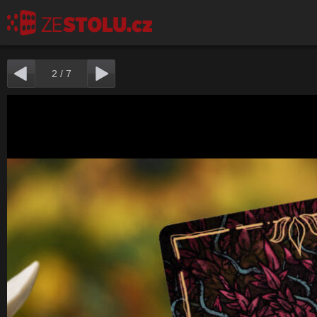
2
/
7