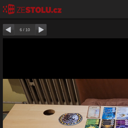
6
/
10