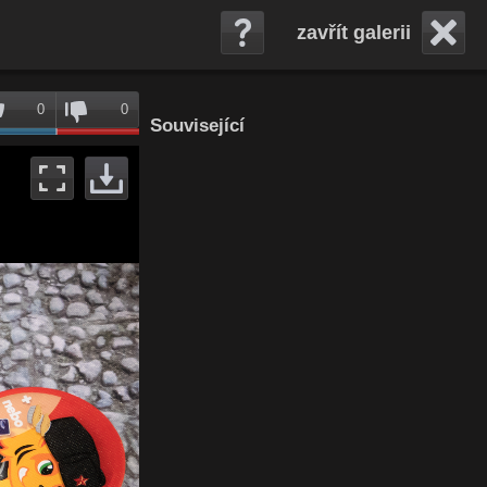
zavřít galerii
0
0
Související