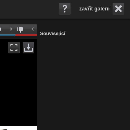
zavřít galerii
0
0
Související