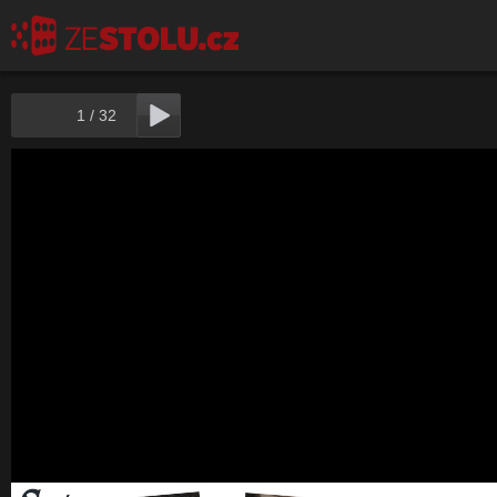
1
/
32