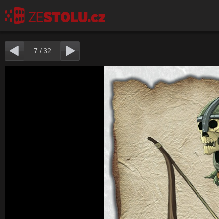
7
/
32