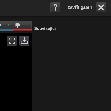
zavřít galerii
0
0
Související