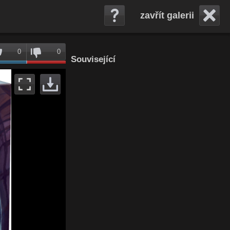
zavřít galerii
0
0
Související