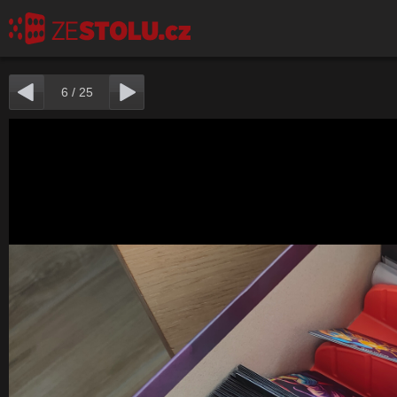
6
/
25