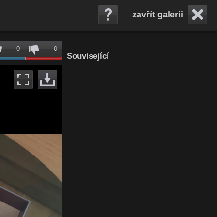
zavřít galerii
0
0
Související