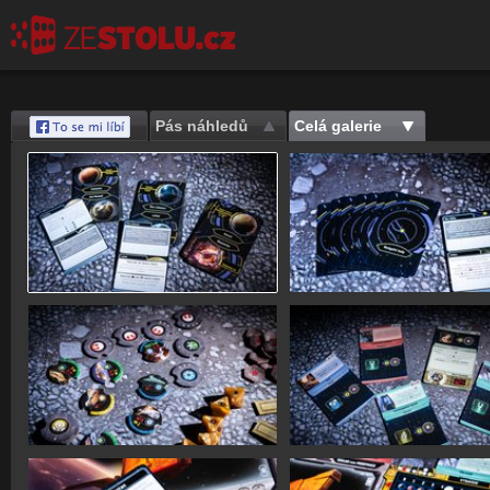
Pás náhledů
Celá galerie
Save