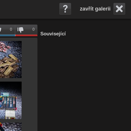
zavřít galerii
0
0
Související