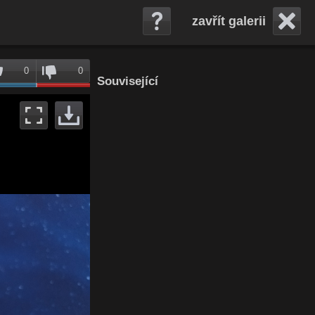
zavřít galerii
0
0
Související