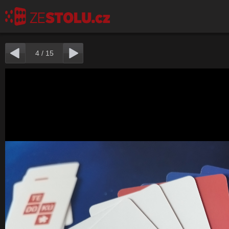
4
/
15