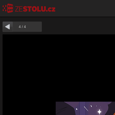
4
/
4