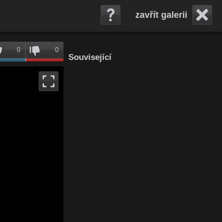
zavřít galerii
0
0
Související