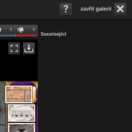
zavřít galerii
0
0
Související