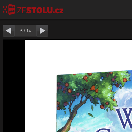
6
/
14