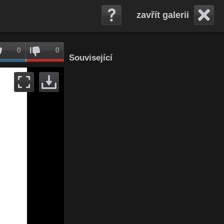
zavřít galerii
0
0
Související