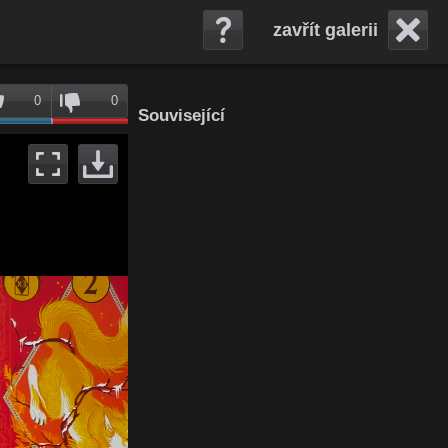
zavřít galerii
0
0
Související