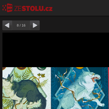
8
/
16