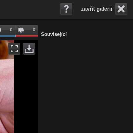
zavřít galerii
0
0
Související