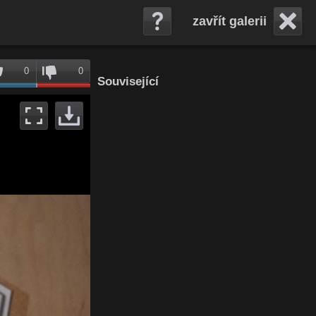
zavřít galerii
0
0
Související