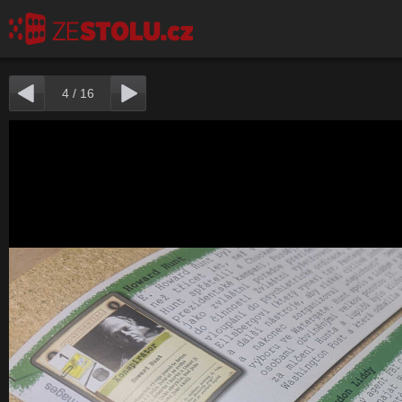
4
/
16